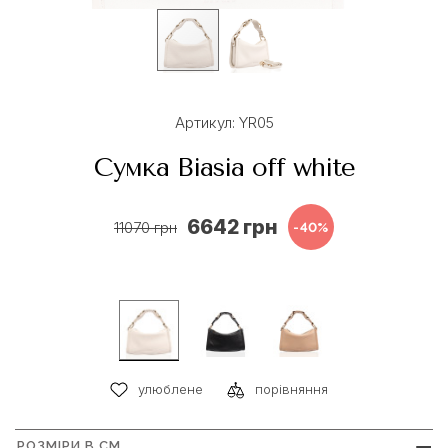
Артикул: YR05
Сумка Biasia off white
6642 грн
11070 грн
-40%
улюблене
порівняння
РОЗМІРИ В СМ
+