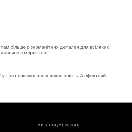
атам більше різноманітних деталей для всіляких
расиво в мороз і сніг!
Тут на першому плані лаконічність. А ефектний
і, він дуже легкий, трохи більше 100 грамів, і
ть як з об'ємними пуховиками оверсайз, так і з
а неймовірно м'які на дотик. Такий матеріал по
МИ У СОЦМЕРЕЖАХ