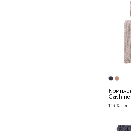
Комплек
Сashme
14960 грн