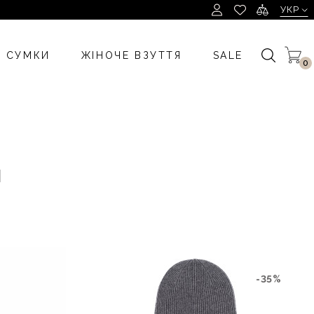
УКР
УКР
І СУМКИ
ЖІНОЧЕ ВЗУТТЯ
SALE
0
и
-35%