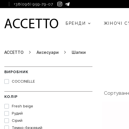
+38(096) 959-79-07
БРЕНДИ
ЖІНОЧІ 
ACCETTO
Аксесуари
Шапки
ВИРОБНИК
COCCINELLE
Сортуванн
КОЛІР
Fresh beige
Рудий
Сірий
Темно-бежевий