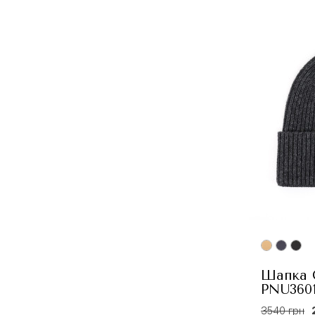
Шапка C
PNU3601
3540 грн