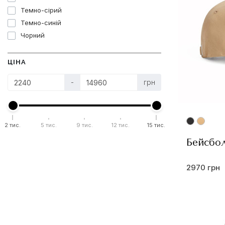
Темно-сірий
Темно-синій
Чорний
ЦІНА
-
грн
2 тис.
5 тис.
9 тис.
12 тис.
15 тис.
Бейсбол
2970 грн