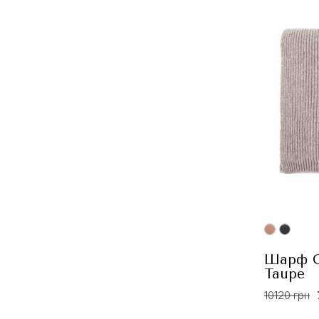
Шарф C
Taupe
10120 грн