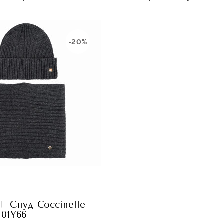
-20%
 Снуд Coccinelle
01Y66