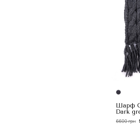
Шарф C
Dark gr
6600 грн