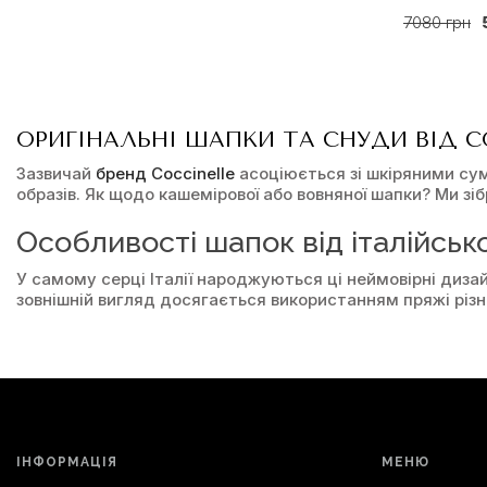
7080 грн
ОРИГІНАЛЬНІ ШАПКИ ТА СНУДИ ВІД C
Зазвичай
бренд Coccinelle
асоціюється зі шкіряними сум
образів. Як щодо кашемірової або вовняної шапки? Ми зіб
Особливості шапок від італійськ
У самому серці Італії народжуються ці неймовірні дизай
зовнішній вигляд досягається використанням пряжі різн
Таким чином, в'язана шапка Coccinelle з лацканами може 
водночас неймовірно теплий, оскільки виготовлений із с
грубими чоботями на підошвах.
Якщо вам потрібен більш жіночний варіант, то зверніть у
праву вважається преміальним. Вони мають такі перева
теплі та невагомі;
ІНФОРМАЦІЯ
МЕНЮ
дихаючі та чудово зігрівають;