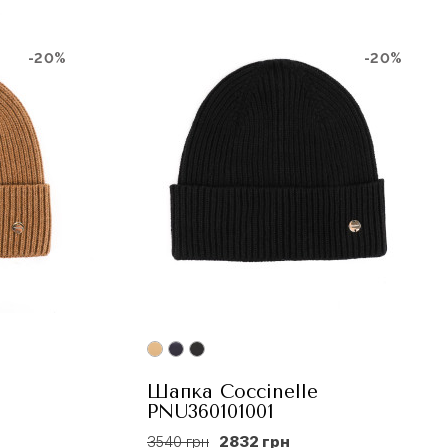
-20%
-20%
Шапка Coccinelle
PNU360101001
3540 грн
2832 грн