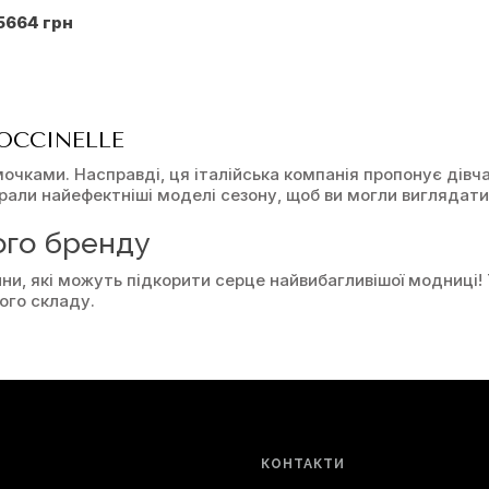
5664 грн
OCCINELLE
очками. Насправді, ця італійська компанія пропонує дівч
рали найефектніші моделі сезону, щоб ви могли виглядати к
ого бренду
ни, які можуть підкорити серце найвибагливішої модниці! 
ого складу.
здаватися грубою через в'язання з товстої нитки. Насправд
уміші віскози та вовни. Такі аксесуари чудово виглядатиму
вагу на вироби, в'язані з додаванням кашеміру, пухнасті т
ги:
КОНТАКТИ