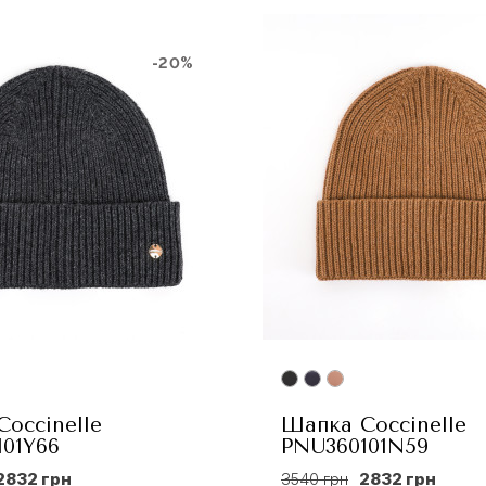
-20%
occinelle
Шапка Coccinelle
01Y66
PNU360101N59
2832 грн
3540 грн
2832 грн