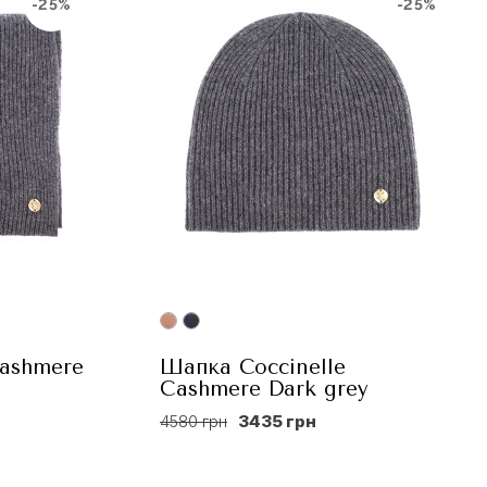
-25%
-25%
ashmere
Шапка Coccinelle
Сashmere Dark grey
4580 грн
3435 грн