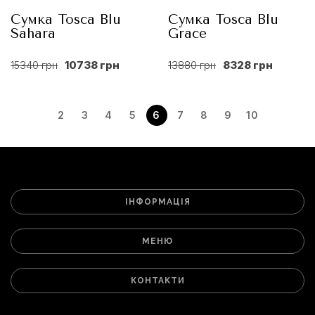
Сумка Tosca Blu
Сумка Tosca Blu
Sahara
Grace
15340 грн
10738 грн
13880 грн
8328 грн
2
3
4
5
6
7
8
9
10
ІНФОРМАЦІЯ
МЕНЮ
КОНТАКТИ